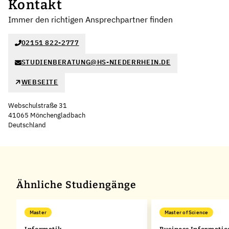
Kontakt
Immer den richtigen Ansprechpartner finden
02151 822-2777
STUDIENBERATUNG@HS-NIEDERRHEIN.DE
WEBSEITE
Webschulstraße 31
41065 Mönchengladbach
Deutschland
Leaflet
|
©
OpenStreetMap
,
+
−
Ähnliche Studiengänge
Master
Master of Science