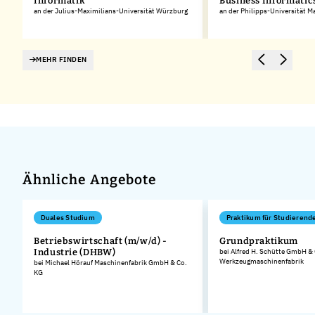
Informatik
Business Informatic
an der Julius-Maximilians-Universität Würzburg
an der Philipps-Universität M
MEHR FINDEN
Ähnliche Angebote
Duales Studium
Praktikum für Studierend
Betriebswirtschaft (m/w/d) -
Grundpraktikum
Industrie (DHBW)
bei Alfred H. Schütte GmbH &
Werkzeugmaschinenfabrik
bei Michael Hörauf Maschinenfabrik GmbH & Co.
KG