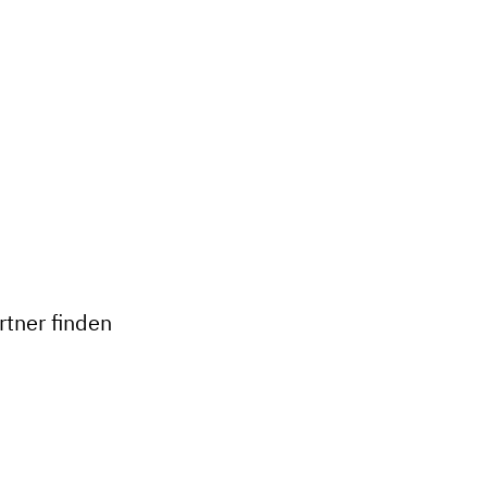
+
−
tner finden