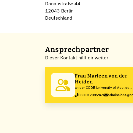
Donaustraße 44
12043 Berlin
Deutschland
Ansprechpartner
Dieser Kontakt hilft dir weiter
Frau Marleen von der
Heiden
an der CODE University of Applied
Sciences
030 012085961
admissions@co