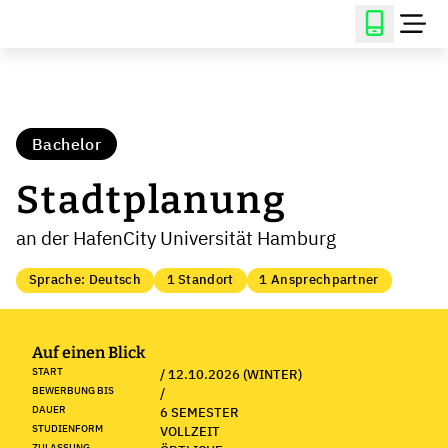
Bachelor
Stadtplanung
an der HafenCity Universität Hamburg
Sprache: Deutsch
1 Standort
1 Ansprechpartner
Auf einen Blick
START
/ 12.10.2026 (WINTER)
BEWERBUNG BIS
/
DAUER
6 SEMESTER
STUDIENFORM
VOLLZEIT
ZULASSUNG