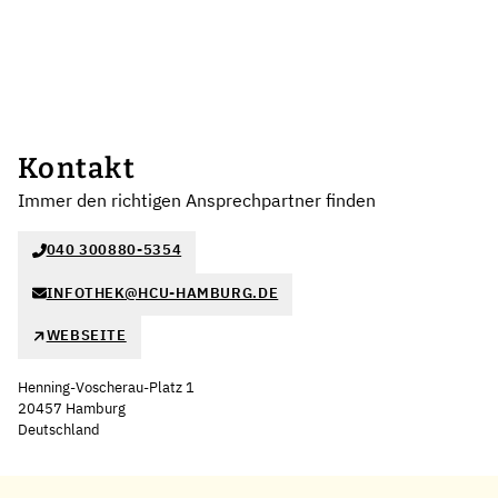
Kontakt
Immer den richtigen Ansprechpartner finden
040 300880-5354
INFOTHEK@HCU-HAMBURG.DE
WEBSEITE
Henning-Voscherau-Platz 1
20457 Hamburg
Deutschland
Leaflet
|
©
OpenStreetMap
,
+