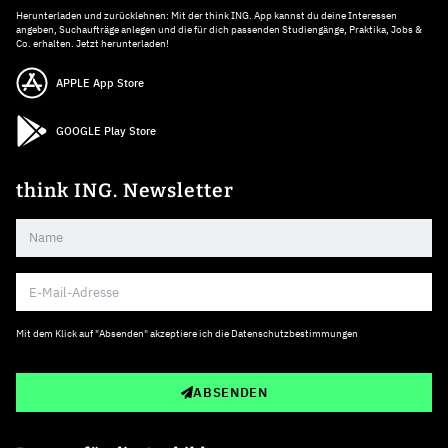
Herunterladen und zurücklehnen: Mit der think ING. App kannst du deine Interessen
angeben, Suchaufträge anlegen und die für dich passenden Studiengänge, Praktika, Jobs &
Co. erhalten. Jetzt herunterladen!
APPLE App Store
GOOGLE Play Store
think ING. Newsletter
Mit dem Klick auf "Absenden" akzeptiere ich die
Datenschutzbestimmungen
ABSENDEN