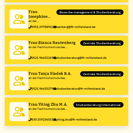
Frau
Bewerbermanagement & Studienberatung
Josephine
Neubert M.A.
an der
Fachhochschule des
0951 29788923
bamberg@fh-mittelstand.de
Mittelstands (FHM)
Frau Bianca Rautenberg
Zentrale Studienberatung
an der Fachhochschule des
Mittelstands (FHM)
0521 96655269
studienberatung@fh-mittelstand.de
Frau Tanja Sladek B.A.
Zentrale Studienberatung
an der Fachhochschule des
Mittelstands (FHM)
0521 96655279
studienberatun@fh-mittelstand.de
Frau Yiting Zhu M.A.
Studienberatung International
an der Fachhochschule des
Mittelstands (FHM)
030 259236015
yiting.zhu@fh-mittelstand.de