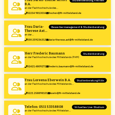
Studienberatung Frechen
B.A.
an der Fachhochschule des
Mittelstands (FHM)
02234 9813034
frechen@fh-mittelstand.de
Frau Daria-
Bewerbermanagement & Studienberatung
Therese Axt
B.Sc.
an der
Fachhochschule des
030 259236313
daria-therese.axt@fh-mittelstand.de
Mittelstands (FHM)
Herr Frederic Baumann
Studienberatung
an der Fachhochschule des Mittelstands (FHM)
02421 4809272
frederic.baumann@fh-mittelstand.de
Frau Loreena Eberwein B.A.
Studienberatung Köln
an der Fachhochschule des Mittelstands
(FHM)
0221 258898101
koeln@fh-mittelstand.de
Telefon: 0511 53358808
Virtuelles Live-Studium
an der Fachhochschule des Mittelstands
(FHM)