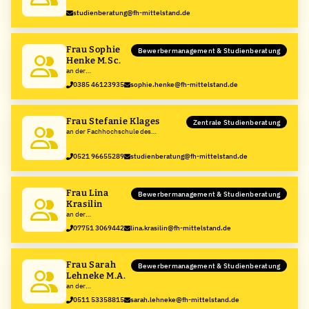
studienberatung@fh-mittelstand.de
Frau Sophie
Bewerbermanagement & Studienberatung
Henke M.Sc.
an der
Fachhochschule des
0385 46123935
sophie.henke@fh-mittelstand.de
Mittelstands (FHM)
Frau Stefanie Klages
Zentrale Studienberatung
an der Fachhochschule des
Mittelstands (FHM)
0521 96655289
studienberatung@fh-mittelstand.de
Frau Lina
Bewerbermanagement & Studienberatung
Krasilin
an der
Fachhochschule des
07751 3069442
lina.krasilin@fh-mittelstand.de
Mittelstands (FHM)
Frau Sarah
Bewerbermanagement & Studienberatung
Lehneke M.A.
an der
Fachhochschule des
0511 53358815
sarah.lehneke@fh-mittelstand.de
Mittelstands (FHM)