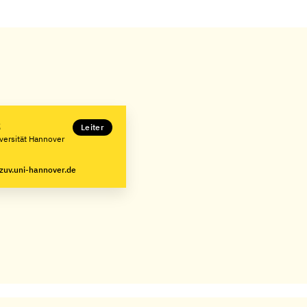
z
Leiter
iversität Hannover
zuv.uni-hannover.de