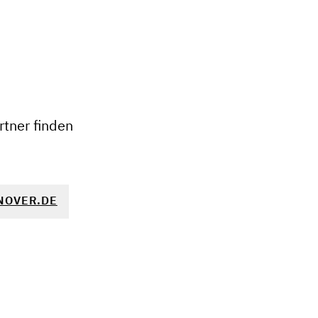
+
−
tner finden
NOVER.DE