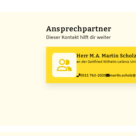
Ansprechpartner
Dieser Kontakt hilft dir weiter
Herr M.A. Martin Schol
an der Gottfried Wilhelm Leibniz Un
0511 762-2020
martin.scholz@