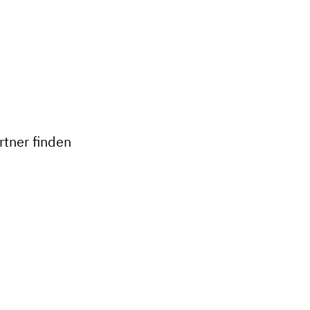
+
−
tner finden