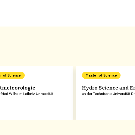
r of Science
Master of Science
tmeteorologie
Hydro Science and E
tfried Wilhelm Leibniz Universität
an der Technische Universität D