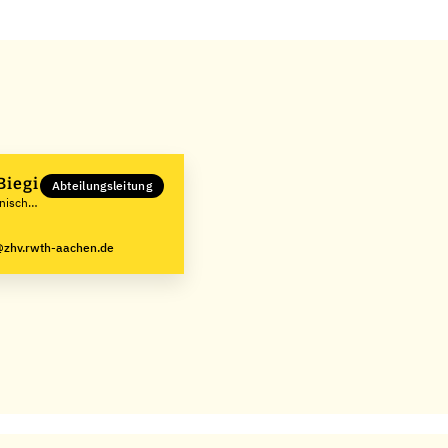
Biegi
Abteilungsleitung
hnische
zhv.rwth-aachen.de