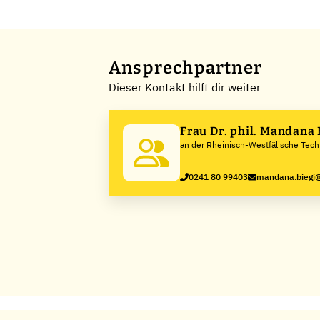
Ansprechpartner
Dieser Kontakt hilft dir weiter
Frau Dr. phil. Mandana 
an der Rheinisch-Westfälische Tec
Hochschule Aachen
0241 80 99403
mandana.biegi@