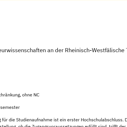
eurwissenschaften an der Rheinisch-Westfälische
chränkung, ohne NC
rsemester
ür die Studienaufnahme ist ein erster Hochschulabschluss. Die
tellung, ob die Zugangsvoraussetzungen erfüllt sind, trifft de