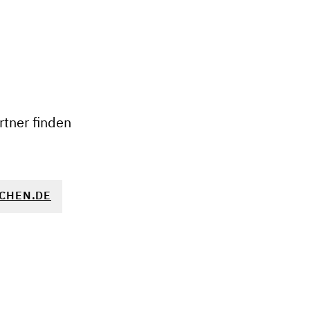
+
−
tner finden
CHEN.DE