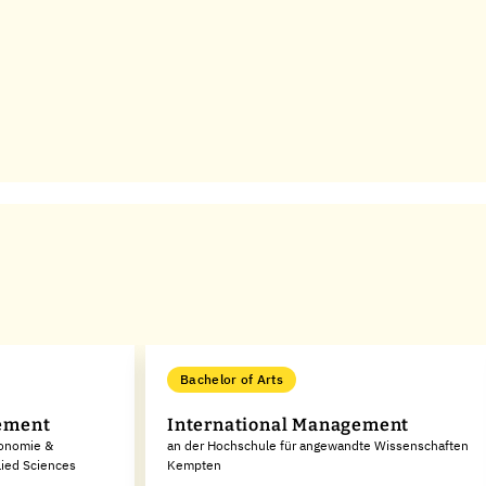
Bachelor of Arts
ement
International Management
konomie &
an der Hochschule für angewandte Wissenschaften
lied Sciences
Kempten