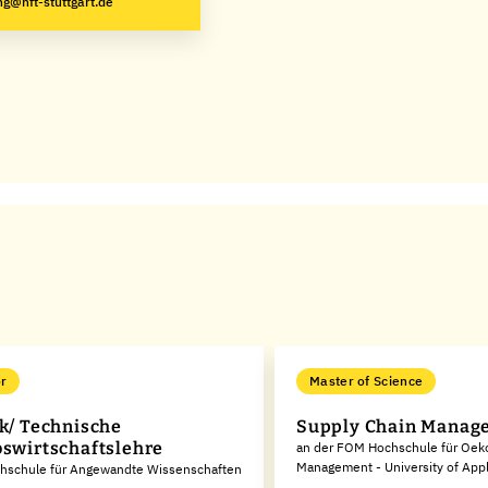
g@hft-stuttgart.de
r
Master of Science
ik/ Technische
Supply Chain Manag
bswirtschaftslehre
an der FOM Hochschule für Oe
Management - University of App
chschule für Angewandte Wissenschaften