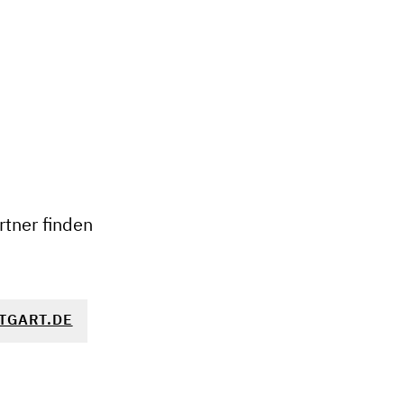
+
−
tner finden
TGART.DE