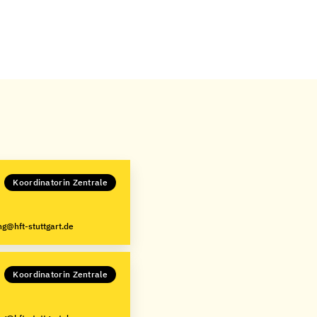
Koordinatorin Zentrale
g@hft-stuttgart.de
Koordinatorin Zentrale