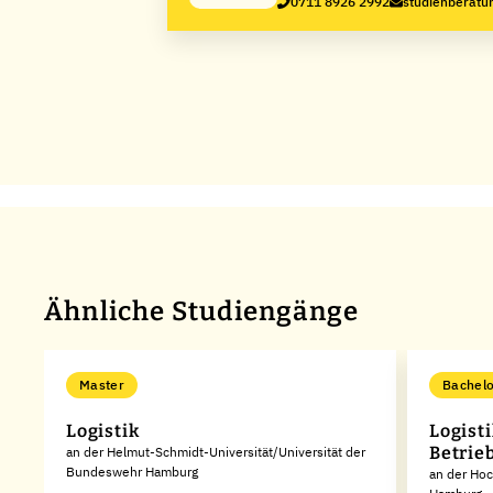
0711 8926 2992
studienberatun
Ähnliche Studiengänge
Master
Bachelo
Logistik
Logist
Betrie
an der Helmut-Schmidt-Universität/Universität der
Bundeswehr Hamburg
an der Ho