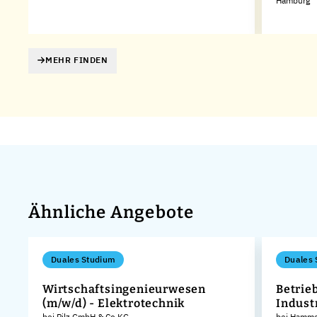
Hamburg
MEHR FINDEN
Ähnliche Angebote
Duales Studium
Duales 
Wirtschaftsingenieurwesen
Betrie
(m/w/d) - Elektrotechnik
Indust
bei Pilz GmbH & Co.KG
bei Hamme