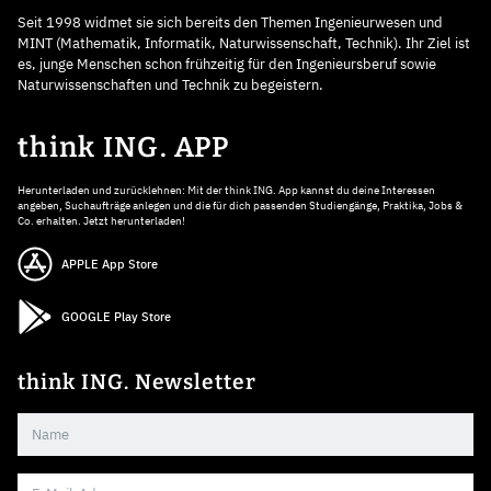
Seit 1998 widmet sie sich bereits den Themen Ingenieurwesen und
MINT (Mathematik, Informatik, Naturwissenschaft, Technik). Ihr Ziel ist
es, junge Menschen schon frühzeitig für den Ingenieursberuf sowie
Naturwissenschaften und Technik zu begeistern.
think ING. APP
Herunterladen und zurücklehnen: Mit der think ING. App kannst du deine Interessen
angeben, Suchaufträge anlegen und die für dich passenden Studiengänge, Praktika, Jobs &
Co. erhalten. Jetzt herunterladen!
APPLE App Store
GOOGLE Play Store
think ING. Newsletter