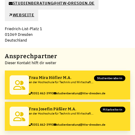
STUDIENBERATUNG@HTW-DRESDEN.DE
WEBSEITE
Friedrich-List-Platz 1
01069 Dresden
Deutschland
Leaflet
|
©
OpenStreetMap
,
+
Ansprechpartner
Dieser Kontakt hilft dir weiter
−
Frau Mira Höfler M.A.
Studienberaterin
an der Hochschule für Technik und Wirtschaft
Dresden – University of Applied Sciences
0351 462-3993
studienberatung@htw-dresden.de
Frau Josefin Päßler M.A.
Mitarbeiterin
an der Hochschule für Technik und Wirtschaft
Dresden – University of Applied Sciences
0351 462-3993
studienberatung@htw-dresden.de