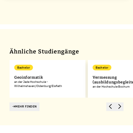
Ähnliche Studiengänge
Bachelor
Bachelor
Geoinformatik
Vermessung
an der Jade Hochschule -
(ausbildungsbegleit
Wilhelmshaven/Oldenburg/Elsfleth
an der Hochschule Bochum
MEHR FINDEN