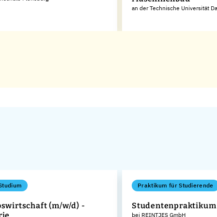
an der Technische Universität D
Studium
Praktikum für Studierende
bswirtschaft (m/w/d) -
Studentenpraktikum
rie
bei REINTJES GmbH