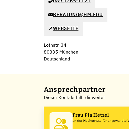
089 1265-1121
BERATUNG@HM.EDU
WEBSEITE
Lothstr. 34
80335 München
Deutschland
Ansprechpartner
Dieser Kontakt hilft dir weiter
Frau Pia Hetzel
an der Hochschule für angewandte 
München