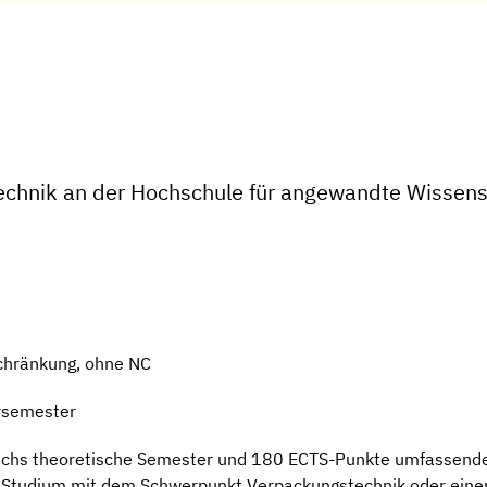
echnik an der Hochschule für angewandte Wissen
chränkung, ohne NC
rsemester
 sechs theoretische Semester und 180 ECTS-Punkte umfassend
s Studium mit dem Schwerpunkt Verpackungstechnik oder einer