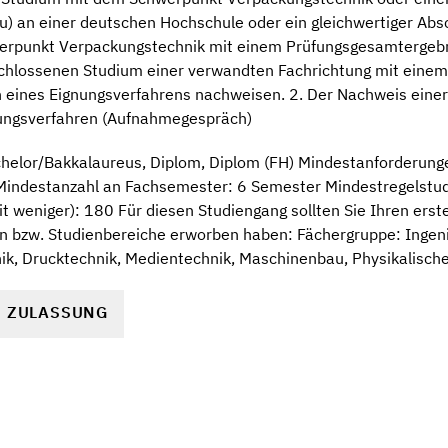
) an einer deutschen Hochschule oder ein gleichwertiger Abs
rpunkt Verpackungstechnik mit einem Prüfungsgesamtergebni
hlossenen Studium einer verwandten Fachrichtung mit einem
 eines Eignungsverfahrens nachweisen. 2. Der Nachweis eine
ignungsverfahren (Aufnahmegespräch)
helor/Bakkalaureus, Diplom, Diplom (FH) Mindestanforderung
indestanzahl an Fachsemester: 6 Semester Mindestregelstudi
t weniger): 180 Für diesen Studiengang sollten Sie Ihren ers
n bzw. Studienbereiche erworben haben: Fächergruppe: Ingen
k, Drucktechnik, Medientechnik, Maschinenbau, Physikalische
R ZULASSUNG