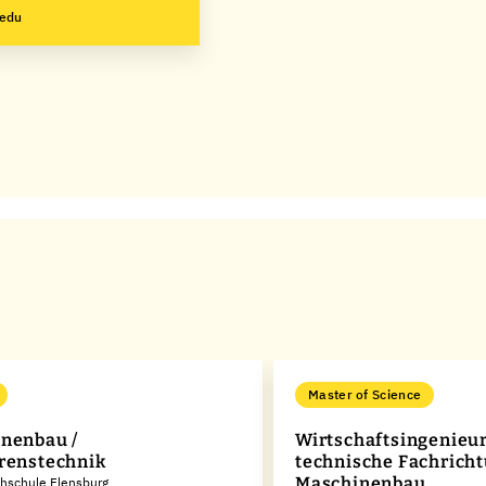
.edu
Master of Science
nenbau /
Wirtschaftsingenieu
renstechnik
technische Fachrich
Maschinenbau
chschule Flensburg