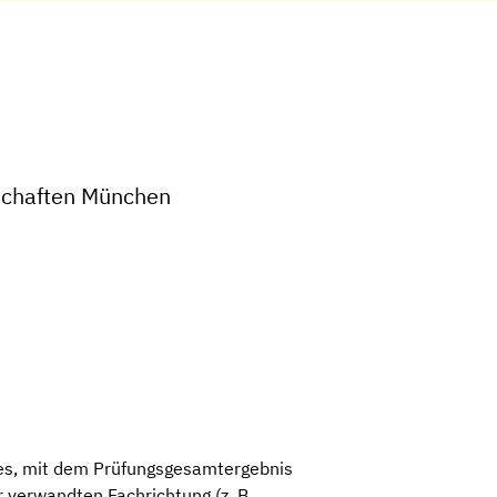
schaften München
es, mit dem Prüfungsgesamtergebnis
 verwandten Fachrichtung (z. B.