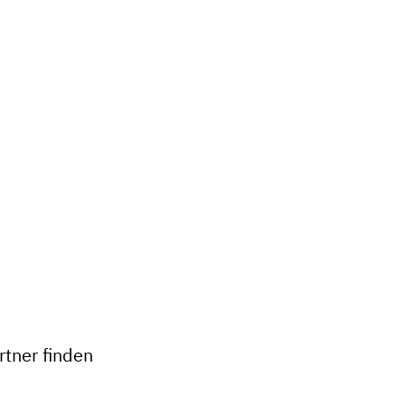
+
−
tner finden