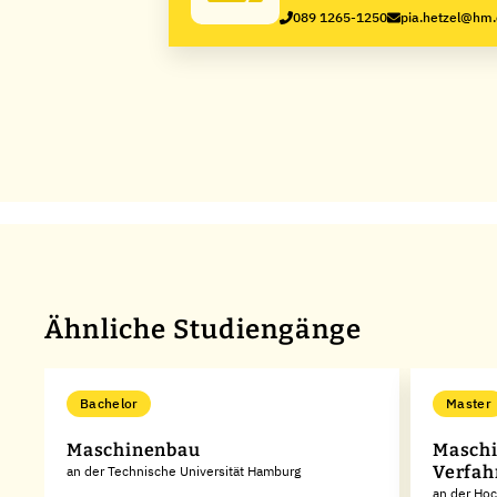
089 1265-1250
pia.hetzel@hm
Ähnliche Studiengänge
Bachelor
Master
Maschinenbau
Maschi
Verfah
en
an der Technische Universität Hamburg
an der Ho