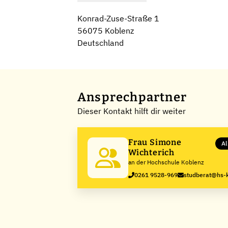
Konrad-Zuse-Straße 1
56075 Koblenz
Deutschland
Ansprechpartner
Dieser Kontakt hilft dir weiter
Frau Simone
Al
Wichterich
an der Hochschule Koblenz
0261 9528-969
studberat@hs-