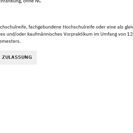
chränkung, ohne NC
hschulreife, fachgebundene Hochschulreife oder eine als glei
ches und/oder kaufmännisches Vorpraktikum im Umfang von 1
Semesters.
R ZULASSUNG