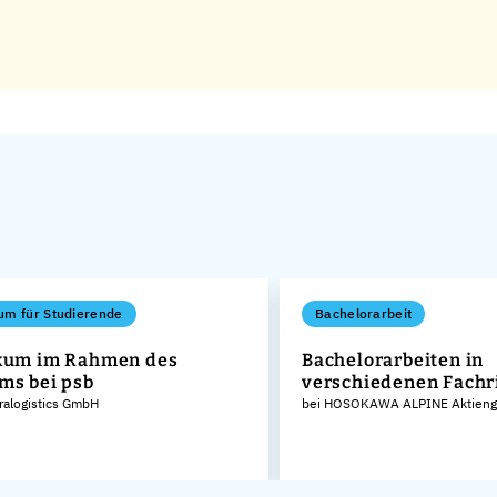
um für Studierende
Bachelorarbeit
kum im Rahmen des
Bachelorarbeiten in
ms bei psb
verschiedenen Fachr
tralogistics GmbH
bei HOSOKAWA ALPINE Aktienge