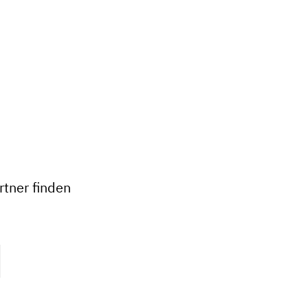
+
−
tner finden