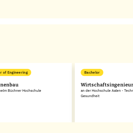
r of Engineering
Bachelor
inenbau
Wirtschaftsingenieu
lhelm Büchner Hochschule
an der Hochschule Aalen - Techn
Gesundheit