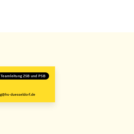
Teamleitung ZSB und PSB
ng@hs-duesseldorf.de