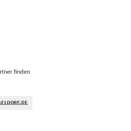
+
−
tner finden
ELDORF.DE