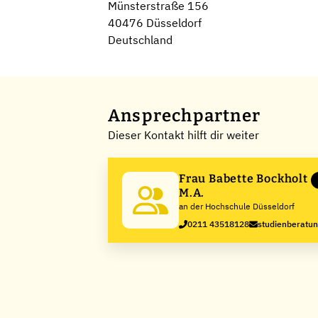
Münsterstraße 156
40476 Düsseldorf
Deutschland
Ansprechpartner
Dieser Kontakt hilft dir weiter
Frau Babette Bockholt
M.A.
an der Hochschule Düsseldorf
0211 43518128
studienberatu