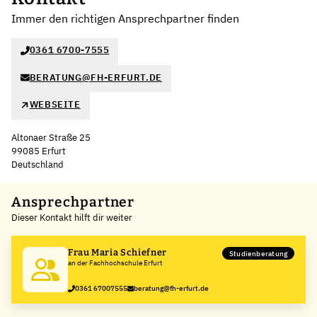
Immer den richtigen Ansprechpartner finden
0361 6700-7555
BERATUNG@FH-ERFURT.DE
WEBSEITE
Altonaer Straße 25
99085 Erfurt
Deutschland
Leaflet
|
©
OpenStreetMap
,
+
Ansprechpartner
Dieser Kontakt hilft dir weiter
−
Frau Maria Schiefner
Studienberatung
an der Fachhochschule Erfurt
0361 67007555
beratung@fh-erfurt.de