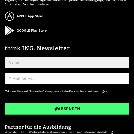
angeben, Suchaufträge anlegen und die für dich passenden Studiengänge, Praktika, Jobs &
Co. erhalten. Jetzt herunterladen!
APPLE App Store
GOOGLE Play Store
think ING. Newsletter
Mit dem Klick auf "Absenden" akzeptiere ich die
Datenschutzbestimmungen
ABSENDEN
Partner für die Ausbildung
What about ME — Weitere Informationen zur Zukunftsindustrie und Ausbildung