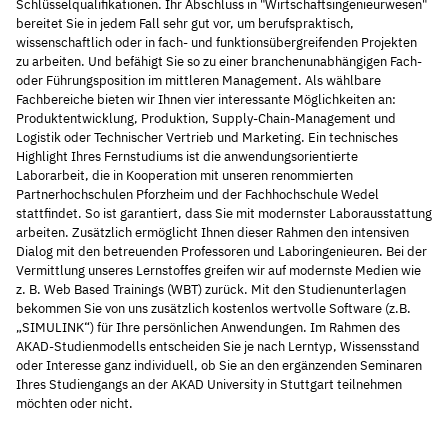
Schlüsselqualifikationen. Ihr Abschluss in "Wirtschaftsingenieurwesen"
bereitet Sie in jedem Fall sehr gut vor, um berufspraktisch,
wissenschaftlich oder in fach- und funktionsübergreifenden Projekten
zu arbeiten. Und befähigt Sie so zu einer branchenunabhängigen Fach-
oder Führungsposition im mittleren Management. Als wählbare
Fachbereiche bieten wir Ihnen vier interessante Möglichkeiten an:
Produktentwicklung, Produktion, Supply-Chain-Management und
Logistik oder Technischer Vertrieb und Marketing. Ein technisches
Highlight Ihres Fernstudiums ist die anwendungsorientierte
Laborarbeit, die in Kooperation mit unseren renommierten
Partnerhochschulen Pforzheim und der Fachhochschule Wedel
stattfindet. So ist garantiert, dass Sie mit modernster Laborausstattung
arbeiten. Zusätzlich ermöglicht Ihnen dieser Rahmen den intensiven
Dialog mit den betreuenden Professoren und Laboringenieuren. Bei der
Vermittlung unseres Lernstoffes greifen wir auf modernste Medien wie
z. B. Web Based Trainings (WBT) zurück. Mit den Studienunterlagen
bekommen Sie von uns zusätzlich kostenlos wertvolle Software (z.B.
„SIMULINK“) für Ihre persönlichen Anwendungen. Im Rahmen des
AKAD-Studienmodells entscheiden Sie je nach Lerntyp, Wissensstand
oder Interesse ganz individuell, ob Sie an den ergänzenden Seminaren
Ihres Studiengangs an der AKAD University in Stuttgart teilnehmen
möchten oder nicht.