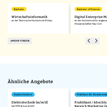
Bachelor
Bachelor of Science
Wirtschaftsinformatik
Digital Enterprise 
an der Technische Hochschule Wildau
an der Hochschule für angew
Wissenschaften Neu-Ulm
MEHR FINDEN
Ähnliche Angebote
Duales Studium
Praktikum für Studierend
n
Elektrotechnik (m/w/d)
Praktikant / Abschlu
bei SMS group GmbH
Bereich Marketing (