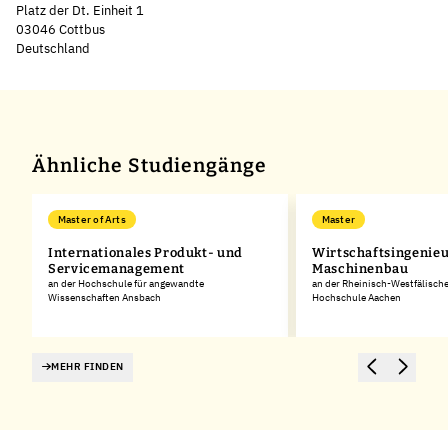
Platz der Dt. Einheit 1
03046 Cottbus
Deutschland
Ähnliche Studiengänge
Master of Arts
Master
Internationales Produkt- und
Wirtschaftsingenie
Servicemanagement
Maschinenbau
an der Hochschule für angewandte
an der Rheinisch-Westfälisch
Wissenschaften Ansbach
Hochschule Aachen
MEHR FINDEN