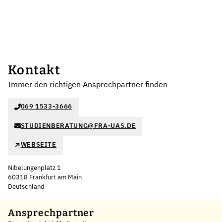
Kontakt
Immer den richtigen Ansprechpartner finden
069 1533-3666
STUDIENBERATUNG@FRA-UAS.DE
WEBSEITE
Nibelungenplatz 1
60318 Frankfurt am Main
Deutschland
Leaflet
|
©
OpenStreetMap
,
+
Ansprechpartner