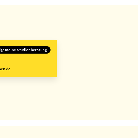
llgemeine Studienberatung
hen.de