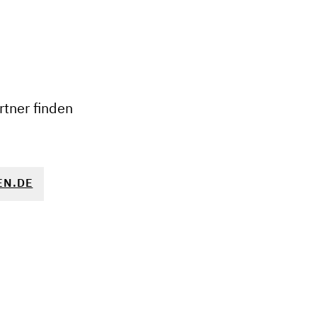
+
−
tner finden
EN.DE