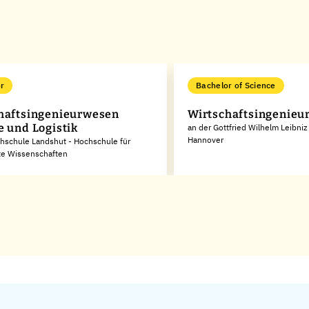
r
Bachelor of Science
haftsingenieurwesen
Wirtschaftsingenieu
e und Logistik
an der Gottfried Wilhelm Leibniz
Hannover
hschule Landshut - Hochschule für
e Wissenschaften