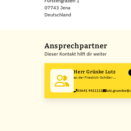
Fürstengraben 1
07743 Jena
Deutschland
Ansprechpartner
Dieser Kontakt hilft dir weiter
Herr Grünke Lutz
an der Friedrich-Schiller-
Universität Jena
03641 9411111
lutz.gruenke@u