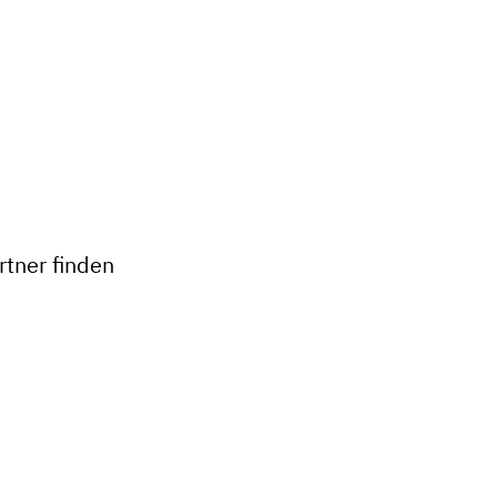
+
−
tner finden