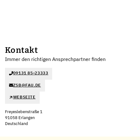
Kontakt
Immer den richtigen Ansprechpartner finden
09131 85-23333
ZSB@FAU.DE
WEBSEITE
Freyeslebenstraße 1
91058 Erlangen
Deutschland
Leaflet
|
©
OpenStreetMap
,
+