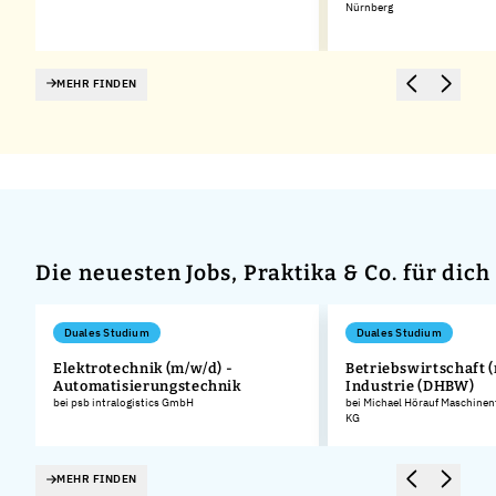
Nürnberg
MEHR FINDEN
Die neuesten Jobs, Praktika & Co. für dich
Duales Studium
Duales Studium
Elektrotechnik (m/w/d) -
Betriebswirtschaft (
Automatisierungstechnik
Industrie (DHBW)
bei psb intralogistics GmbH
bei Michael Hörauf Maschinen
KG
MEHR FINDEN