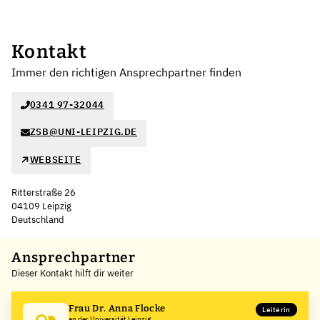
Kontakt
Immer den richtigen Ansprechpartner finden
0341 97-32044
ZSB@UNI-LEIPZIG.DE
WEBSEITE
Ritterstraße 26
04109 Leipzig
Deutschland
Leaflet
|
©
OpenStreetMap
,
+
Ansprechpartner
Dieser Kontakt hilft dir weiter
−
Frau Dr. Anna Flocke
Leiterin
an der Universität Leipzig