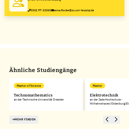
0341 97-32041
anna.flocke@zv.uni-leipzig.de
Ähnliche Studiengänge
Master of Science
Master
Technomathematics
Elektrotechnik
an der Technische Universität Dresden
an der Jade Hochschule -
Wilhelmshaven/Oldenburg/Els
MEHR FINDEN