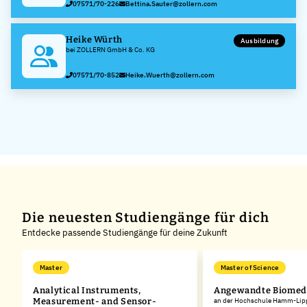
07571/70-226
Bettina.Sauter@zollern.com
Heike Würth
Ausbildung
bei ZOLLERN GmbH & Co. KG
07571/70-852
Heike.Wuerth@zollern.com
Die neuesten Studiengänge für dich
Entdecke passende Studiengänge für deine Zukunft
Master
Master of Science
Analytical Instruments,
Angewandte Biomedi
Measurement- and Sensor-
an der Hochschule Hamm-Lip