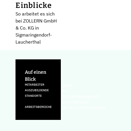
Einblicke
So arbeitet es sich
bei ZOLLERN GmbH
& Co. KG in
Sigmaringendorf-
Laucherthal
Auf einen
Blick
MITARBEITER
2400
AUSZUBILDENDE
65
STANDORTE
SIGMARINGENDORF-
LAUCHERTHAL
ARBEITSBEREICHE
METALLVERARBEITUNG