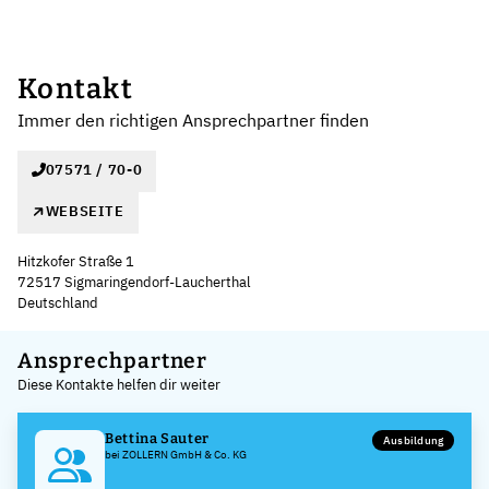
Kontakt
Immer den richtigen Ansprechpartner finden
07571 / 70-0
WEBSEITE
Hitzkofer Straße 1
72517 Sigmaringendorf-Laucherthal
Deutschland
Leaflet
|
©
OpenStreetMap
,
+
Ansprechpartner
Diese Kontakte helfen dir weiter
−
Bettina Sauter
Ausbildung
bei ZOLLERN GmbH & Co. KG