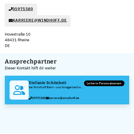
05971580
KARRIERE@WINDHOFF.DE
Hovestraße 10
48431 Rheine
DE
Leaflet
|
©
OpenStreetMap
,
+
Ansprechpartner
Dieser Kontakt hilft dir weiter
−
Stefanie Schönheit
Leiterin Personalwesen
bei Windhoff Bahn- und Anlagentechnik
GmbH
05971580
karriere@windhoff.de