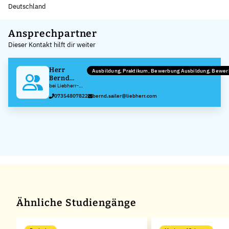
Deutschland
Leaflet
|
©
OpenStreetMap
,
+
Ansprechpartner
Dieser Kontakt hilft dir weiter
−
Herr
Ausbildung, Praktikum, Bewerbung Ausbildung, Bewe
Bernd
Sailer
bei Liebherr-
Hydraulikbagger
07354807822
bernd.sailer@liebherr.com
GmbH
Ähnliche Studiengänge