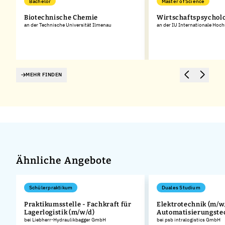
Bachelor
Master of Science
Biotechnische Chemie
Wirtschaftspsychol
an der Technische Universität Ilmenau
an der IU Internationale Hoc
MEHR FINDEN
Ähnliche Angebote
Schülerpraktikum
Duales Studium
Praktikumsstelle - Fachkraft für
Elektrotechnik (m/w/
Lagerlogistik (m/w/d)
Automatisierungste
.
bei Liebherr-Hydraulikbagger GmbH
bei psb intralogistics GmbH