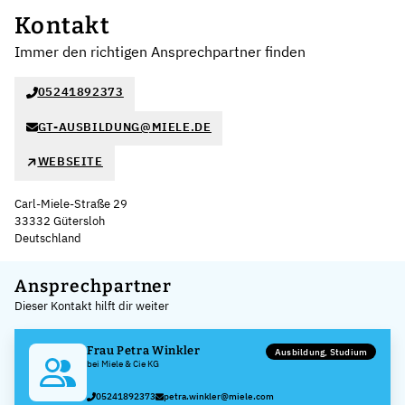
Kontakt
Immer den richtigen Ansprechpartner finden
05241892373
GT-AUSBILDUNG@MIELE.DE
WEBSEITE
Carl-Miele-Straße 29
33332 Gütersloh
Deutschland
Leaflet
|
©
OpenStreetMap
,
+
Ansprechpartner
Dieser Kontakt hilft dir weiter
−
Frau Petra Winkler
Ausbildung, Studium
bei Miele & Cie KG
05241892373
petra.winkler@miele.com