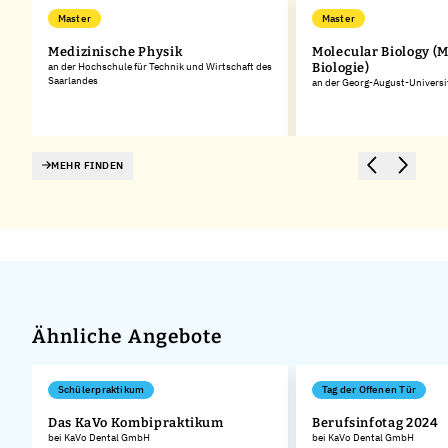
Master
Master
Medizinische Physik
Molecular Biology (
an der Hochschule für Technik und Wirtschaft des
Biologie)
Saarlandes
an der Georg-August-Universi
MEHR FINDEN
Ähnliche Angebote
Schülerpraktikum
Tag der Offenen Tür
Das KaVo Kombipraktikum
Berufsinfotag 2024
bei KaVo Dental GmbH
bei KaVo Dental GmbH