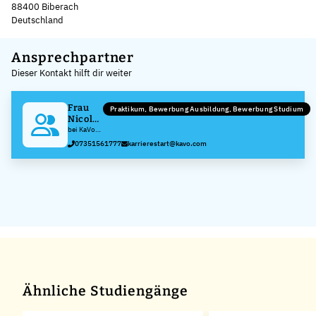
88400 Biberach
Deutschland
Leaflet
|
©
OpenStreetMap
,
+
Ansprechpartner
Dieser Kontakt hilft dir weiter
−
Frau
Praktikum, Bewerbung Ausbildung, Bewerbung Studium
Nicole
Gerster
bei KaVo
Dental
07351561777
karrierestart@kavo.com
GmbH
Ähnliche Studiengänge