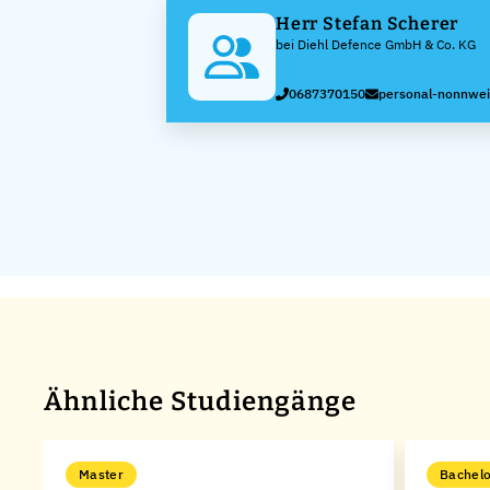
Herr Stefan Scherer
bei Diehl Defence GmbH & Co. KG
0687370150
personal-nonnwei
Ähnliche Studiengänge
Master
Bachelo