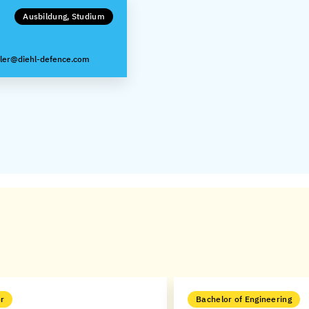
Ausbildung, Studium
ler@diehl-defence.com
r
Bachelor of Engineering