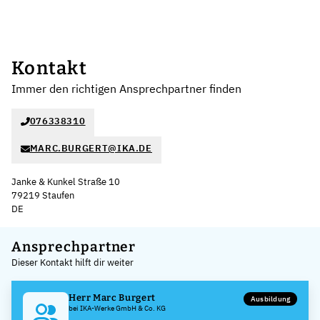
Kontakt
Immer den richtigen Ansprechpartner finden
076338310
MARC.BURGERT@IKA.DE
Janke & Kunkel Straße 10
79219 Staufen
DE
Leaflet
|
©
OpenStreetMap
,
+
Ansprechpartner
Dieser Kontakt hilft dir weiter
−
Herr Marc Burgert
Ausbildung
bei IKA-Werke GmbH & Co. KG