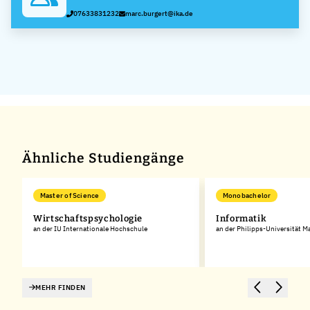
07633831232
marc.burgert@ika.de
Ähnliche Studiengänge
Master of Science
Monobachelor
Wirtschaftspsychologie
Informatik
an der IU Internationale Hochschule
an der Philipps-Universität M
MEHR FINDEN