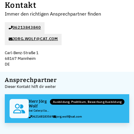
Kontakt
Immer den richtigen Ansprechpartner finden
06213843840
JORG.WOLF@CAT.COM
Carl-Benz-Straße 1
68167 Mannheim
DE
Leaflet
|
©
OpenStreetMap
,
+
Ansprechpartner
Dieser Kontakt hilft dir weiter
−
Herr Jörg
Ausbildung, Praktikum, Bewerbung Ausbildung
Wolf
bei Caterpillar
Energy
062148183569
jorg.wolf@cat.com
Solutions
GmbH