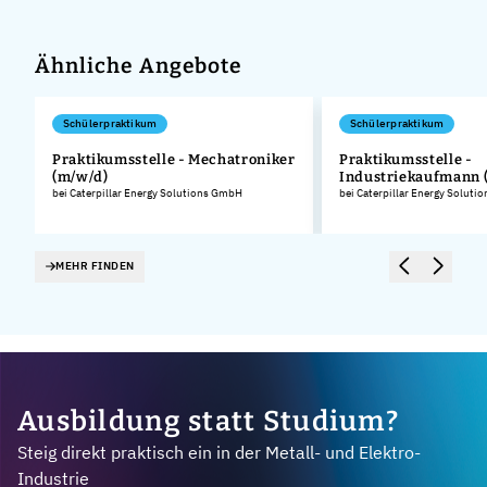
Ähnliche Angebote
Schülerpraktikum
Schülerpraktikum
Praktikumsstelle - Mechatroniker
Praktikumsstelle -
(m/w/d)
Industriekaufmann 
.
bei Caterpillar Energy Solutions GmbH
bei Caterpillar Energy Solut
MEHR FINDEN
Ausbildung statt Studium?
Steig direkt praktisch ein in der Metall- und Elektro-
Industrie