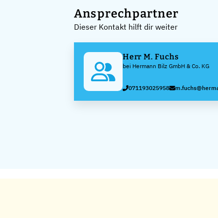
Ansprechpartner
Dieser Kontakt hilft dir weiter
Herr M. Fuchs
bei Hermann Bilz GmbH & Co. KG
071193025958
m.fuchs@herma