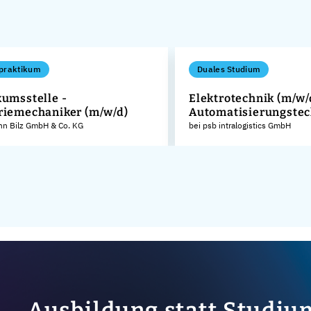
praktikum
Duales Studium
kumsstelle -
Elektrotechnik (m/w/
riemechaniker (m/w/d)
Automatisierungstec
nn Bilz GmbH & Co. KG
bei psb intralogistics GmbH
Ausbildung statt Studiu