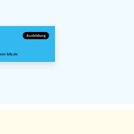
Ausbildung
nn-bilz.de