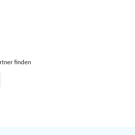
+
−
tner finden