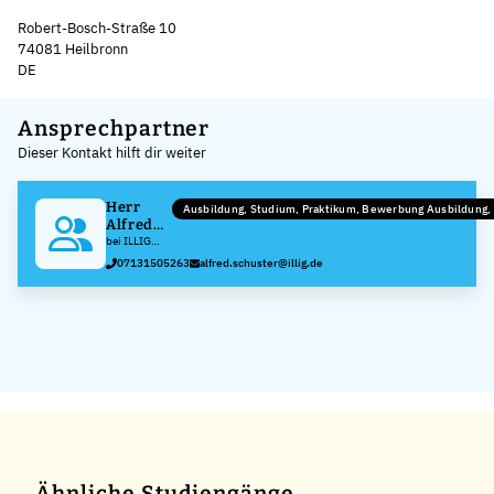
Robert-Bosch-Straße 10
74081 Heilbronn
DE
Leaflet
|
©
OpenStreetMap
,
+
Ansprechpartner
Dieser Kontakt hilft dir weiter
−
Herr
Ausbildung, Studium, Praktikum, Bewerbung Ausbildung
Alfred
Schuster
bei ILLIG
packaging
07131505263
alfred.schuster@illig.de
solutions
GmbH
Ähnliche Studiengänge