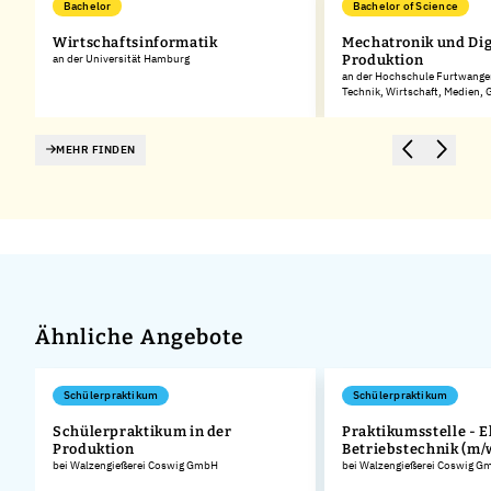
Bachelor
Bachelor of Science
Wirtschaftsinformatik
Mechatronik und Dig
an der Universität Hamburg
Produktion
an der Hochschule Furtwangen
Technik, Wirtschaft, Medien,
MEHR FINDEN
Ähnliche Angebote
Schülerpraktikum
Schülerpraktikum
Schülerpraktikum in der
Praktikumsstelle - E
Produktion
Betriebstechnik (m/
.
bei Walzengießerei Coswig GmbH
bei Walzengießerei Coswig G