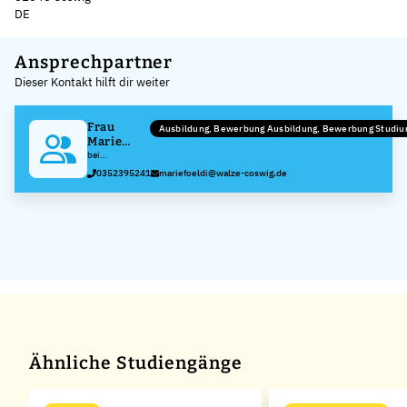
DE
Leaflet
|
©
OpenStreetMap
,
+
Ansprechpartner
Dieser Kontakt hilft dir weiter
−
Frau
Ausbildung, Bewerbung Ausbildung, Bewerbung Studi
Marie
Földi
bei
Walzengießerei
0352395241
mariefoeldi@walze-coswig.de
Coswig GmbH
Ähnliche Studiengänge