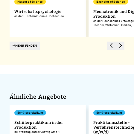
Master of Science
Bachelor of Science
Wirtschaftspsychologie
Mechatronik und Dig
an der IU Internationale Hochschule
Produktion
an der Hochschule Furtwangen
Technik, Wirtschaft, Medien,
MEHR FINDEN
Ähnliche Angebote
Schülerpraktikum
Schülerpraktikum
Schülerpraktikum in der
Praktikumsstelle -
Produktion
Verfahrenstechnolog
.
bei Walzengießerei Coswig GmbH
(m/w/d)