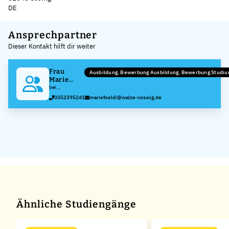
DE
Leaflet
|
©
OpenStreetMap
,
+
Ansprechpartner
Dieser Kontakt hilft dir weiter
−
Frau
Ausbildung, Bewerbung Ausbildung, Bewerbung Studi
Marie
Földi
bei
Walzengießerei
0352395241
mariefoeldi@walze-coswig.de
Coswig GmbH
Ähnliche Studiengänge