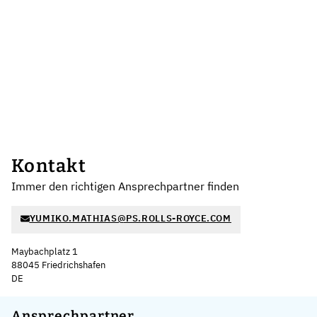
Kontakt
Immer den richtigen Ansprechpartner finden
YUMIKO.MATHIAS@PS.ROLLS-ROYCE.COM
Maybachplatz 1
88045 Friedrichshafen
DE
Leaflet
|
©
OpenStreetMap
,
+
Ansprechpartner