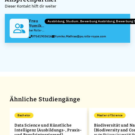
Dieser Kontakt hilft dir weiter
−
Frau
Ausbildung, Studium, Bewerbung Ausbildung, Bewerbung 
Yumiko
Mathias
bei Rolls-
Royce
07541903616
Yumiko.Mathias@ps.rolls-royce.com
Solutions
GmbH
Ähnliche Studiengänge
Bachelor
Master of Science
Data Science und Künstliche
Biodiversität und N
Intelligenz (Ausbildungs-, Praxis-
(Biodiversity and Co
und Berufsintegrierend)
an der Philipps-Universität M