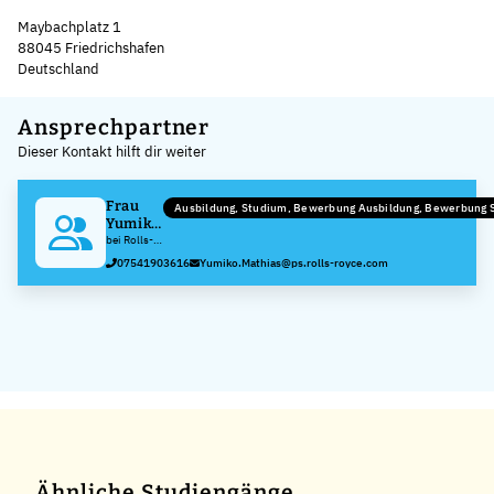
Maybachplatz 1
88045 Friedrichshafen
Deutschland
Leaflet
|
©
OpenStreetMap
,
+
Ansprechpartner
Dieser Kontakt hilft dir weiter
−
Frau
Ausbildung, Studium, Bewerbung Ausbildung, Bewerbung 
Yumiko
Mathias
bei Rolls-
Royce
07541903616
Yumiko.Mathias@ps.rolls-royce.com
Solutions
GmbH
Ähnliche Studiengänge