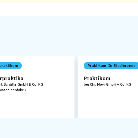
praktikum
Praktikum für Studierende
rpraktika
Praktikum
 H. Schütte GmbH & Co. KG
bei Chr. Mayr GmbH + Co. KG
aschinenfabrik