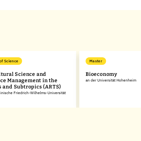
of Science
Master
ltural Science and
Bioeconomy
ce Management in the
an der Universität Hohenheim
s and Subtropics (ARTS)
inische Friedrich-Wilhelms-Universität