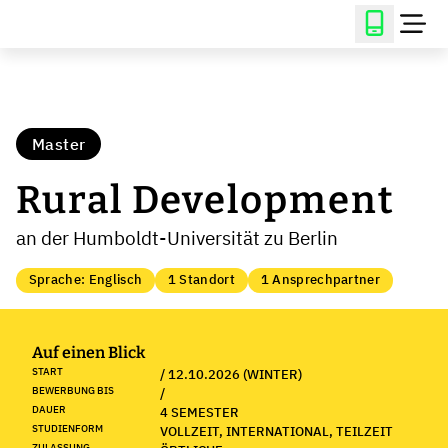
Master
Rural Development
an der Humboldt-Universität zu Berlin
Sprache: Englisch
1 Standort
1 Ansprechpartner
Auf einen Blick
START
/ 12.10.2026 (WINTER)
BEWERBUNG BIS
/
DAUER
4 SEMESTER
STUDIENFORM
VOLLZEIT, INTERNATIONAL, TEILZEIT
ZULASSUNG