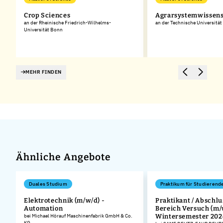
Crop Sciences
Agrarsystemwissen
an der Rheinische Friedrich-Wilhelms-
an der Technische Universitä
Universität Bonn
MEHR FINDEN
Ähnliche Angebote
Duales Studium
Praktikum für Studierend
Elektrotechnik (m/w/d) -
Praktikant / Abschlu
Automation
Bereich Versuch (m/
bei Michael Hörauf Maschinenfabrik GmbH & Co.
Wintersemester 202
KG