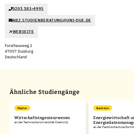
0201 183-4995
ABZ.STUDIENBERATUNG@UNI-DUE.DE
WEBSEITE
Forsthausweg 2
47057 Duisburg
Deutschland
Leaflet
|
©
OpenStreetMap
,
+
−
Ähnliche Studiengänge
Master
Bachelor
Wirtschaftsingenieurwesen
Energiewirtschaft 
an der Technische Universität Chemnitz
Energiedatenmana
an der Fachhochschule Dort