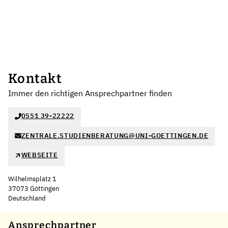
Kontakt
Immer den richtigen Ansprechpartner finden
0551 39-22222
ZENTRALE.STUDIENBERATUNG@UNI-GOETTINGEN.DE
WEBSEITE
Wilhelmsplatz 1
37073 Göttingen
Deutschland
Leaflet
|
©
OpenStreetMap
,
+
Ansprechpartner