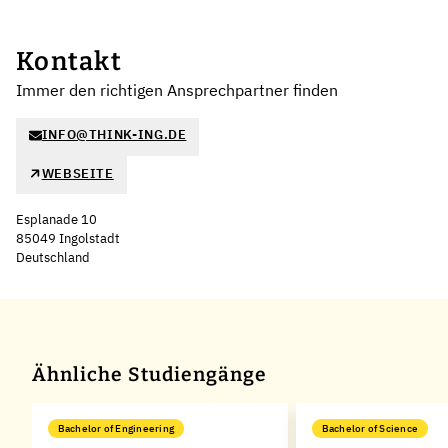
Kontakt
Immer den richtigen Ansprechpartner finden
INFO@THINK-ING.DE
WEBSEITE
Esplanade 10
85049 Ingolstadt
Deutschland
Leaflet
|
©
OpenStreetMap
,
+
−
Ähnliche Studiengänge
Bachelor of Engineering
Bachelor of Science