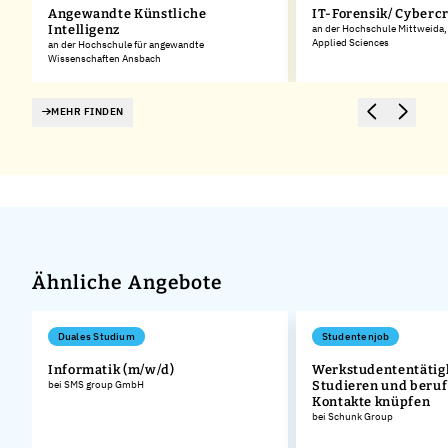
Angewandte Künstliche
IT-Forensik/ Cyberc
Intelligenz
an der Hochschule Mittweida, 
Applied Sciences
an der Hochschule für angewandte
Wissenschaften Ansbach
MEHR FINDEN
Ähnliche Angebote
Duales Studium
Studentenjob
Informatik (m/w/d)
Werkstudententätigk
bei SMS group GmbH
Studieren und beruf
Kontakte knüpfen
bei Schunk Group