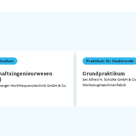
Studium
Praktikum für Studierende
haftsingenieurwesen
Grundpraktikum
)
bei Alfred H. Schütte GmbH & Co
Werkzeugmaschinenfabrik
berger Hochfrequenztechnik GmbH & Co.