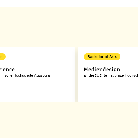
r
Bachelor of Arts
cience
Mediendesign
chnische Hochschule Augsburg
an der IU Internationale Hochsc