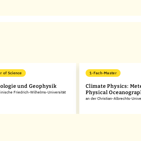
r of Science
1-Fach-Master
ologie und Geophysik
Climate Physics: Met
Physical Oceanogra
inische Friedrich-Wilhelms-Universität
an der Christian-Albrechts-Univer