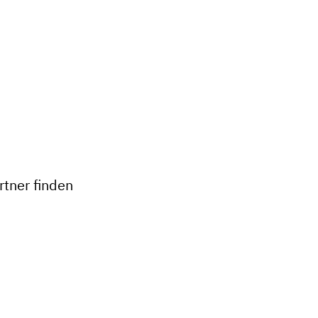
+
−
tner finden