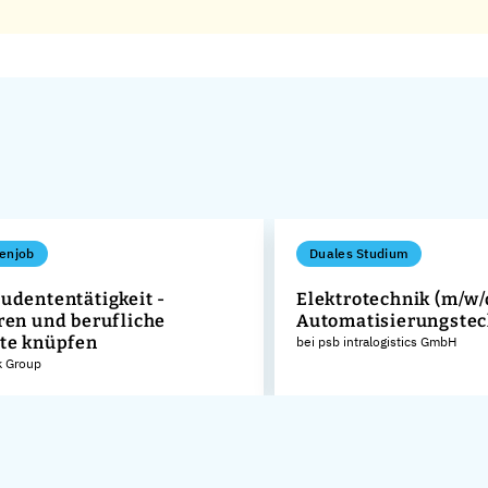
enjob
Duales Studium
udententätigkeit -
Elektrotechnik (m/w/
ren und berufliche
Automatisierungstec
te knüpfen
bei psb intralogistics GmbH
k Group