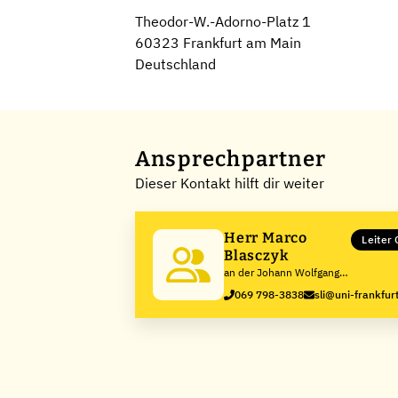
Theodor-W.-Adorno-Platz 1
60323 Frankfurt am Main
Deutschland
Ansprechpartner
Dieser Kontakt hilft dir weiter
Herr Marco
Leiter
Blasczyk
an der Johann Wolfgang
Goethe-Universität,
069 798-3838
sli@uni-frankfur
Frankfurt am Main