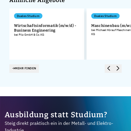
Ähnliche Angebote
Duales Studium
Duales Studium
Wirtschaftsinformatik (m/w/d) -
Maschinenbau (m/w/
Business Engineering
bei Michael Hörauf Maschinen
KG
bei Pilz GmbH & Co.KG
MEHR FINDEN
Ausbildung statt Studium?
Steig direkt praktisch ein in der Metall- und Elektro-
Industrie