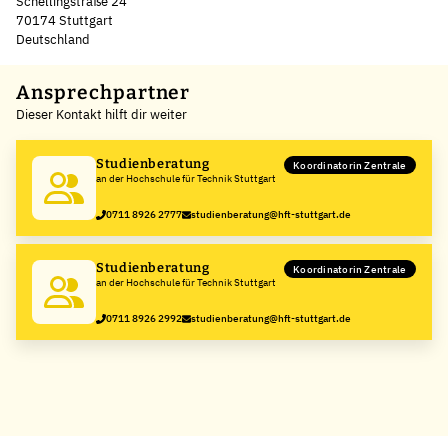
Schellingstraße 24
70174 Stuttgart
Deutschland
Leaflet
|
©
OpenStreetMap
,
+
Ansprechpartner
Dieser Kontakt hilft dir weiter
−
Studienberatung
Koordinatorin Zentrale
an der Hochschule für Technik Stuttgart
0711 8926 2777
studienberatung@hft-stuttgart.de
Studienberatung
Koordinatorin Zentrale
an der Hochschule für Technik Stuttgart
0711 8926 2992
studienberatung@hft-stuttgart.de