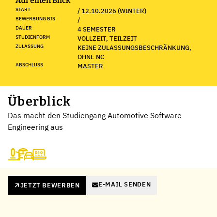
Auf einen Blick
START
/ 12.10.2026 (WINTER)
BEWERBUNG BIS
/
DAUER
4 SEMESTER
STUDIENFORM
VOLLZEIT, TEILZEIT
ZULASSUNG
KEINE ZULASSUNGSBESCHRÄNKUNG,
OHNE NC
ABSCHLUSS
MASTER
Überblick
Das macht den Studiengang Automotive Software
Engineering aus
E-MAIL SENDEN
JETZT BEWERBEN