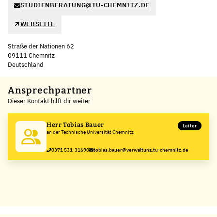
STUDIENBERATUNG@TU-CHEMNITZ.DE
WEBSEITE
Straße der Nationen 62
09111 Chemnitz
Deutschland
Leaflet
|
©
OpenStreetMap
,
+
Ansprechpartner
Dieser Kontakt hilft dir weiter
−
Herr Tobias Bauer
Leiter
an der Technische Universität Chemnitz
0371 531-31690
tobias.bauer@verwaltung.tu-chemnitz.de