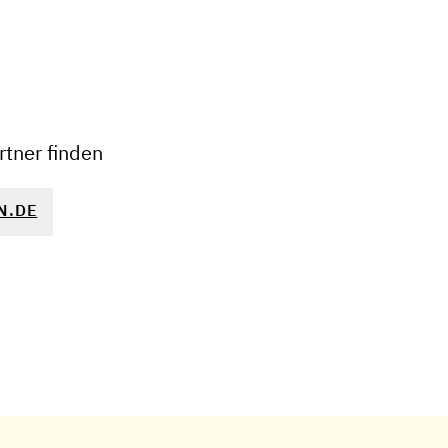
+
−
tner finden
N.DE