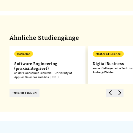
Ähnliche Studiengänge
Bachelor
Master of Science
Software Engineering
Digital Business
(praxisintegriert)
an der Ostbayerische Technis
Amberg-Weiden
an der Hochschule Bielefeld – University of
Applied Sciences and Arts (HSBI)
MEHR FINDEN