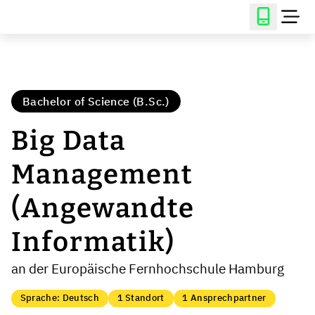
Bachelor of Science (B.Sc.)
Big Data
Management
(Angewandte
Informatik)
an der Europäische Fernhochschule Hamburg
Sprache: Deutsch
1 Standort
1 Ansprechpartner