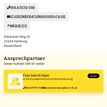
040 67570-700
STUDIENBERATUNG@EURO-FH.DE
WEBSEITE
Doberaner Weg 20
22143 Hamburg
Deutschland
Leaflet
|
©
OpenStreetMap
,
+
Ansprechpartner
Dieser Kontakt hilft dir weiter
−
Frau Ines Schaar
Leiter
an der Europäische Fernhochschule Hamburg
040 67570-700
studienberatung@euro-fh.de