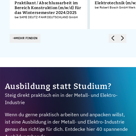
Praktikant / Abschlussarbeit im
Elektrotechnik (m/w
Bereich Konstruktion (m/w/d) für
bei Robert Bosch GmbH Werk
das Wintersemester 2024/2025
bei SAME DEUTZ-FAHR DEUTSCHLAND GmbH
MEHR FINDEN
Ausbildung statt Studium?
Steig direkt praktisch ein in der Metall- und Elektro-
Industrie
Wenn du gerne praktisch arbeiten und anpacken willst,
ist eine Ausbildung in der Metall- und Elektro-Industrie
genau das richtige für dich. Entdecke hier 40 spannende