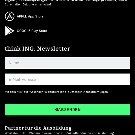
angeben, Suchaufträge anlegen und die für dich passenden Studiengänge, Praktika, Jobs &
Co. erhalten. Jetzt herunterladen!
APPLE App Store
GOOGLE Play Store
think ING. Newsletter
Mit dem Klick auf "Absenden" akzeptiere ich die
Datenschutzbestimmungen
ABSENDEN
Partner für die Ausbildung
What about ME — Weitere Informationen zur Zukunftsindustrie und Ausbildung