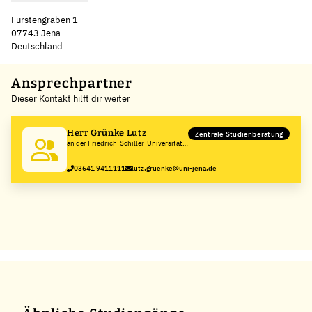
Fürstengraben 1
07743 Jena
Deutschland
Leaflet
|
©
OpenStreetMap
,
+
Ansprechpartner
Dieser Kontakt hilft dir weiter
−
Herr Grünke Lutz
Zentrale Studienberatung
an der Friedrich-Schiller-Universität
Jena
03641 9411111
lutz.gruenke@uni-jena.de