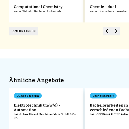
Computational Chemistry
Chemie - dual
an der Wilhelm Büchner Hochschule
an der Hochschule Darmstadt
MEHR FINDEN
Ähnliche Angebote
Duales Studium
Bachelorarbeit
Elektrotechnik (m/w/d) -
Bachelorarbeiten in
Automation
verschiedenen Fach
bei Michael Hörauf Maschinenfabrik GmbH & Co.
bei HOSOKAWA ALPINE Aktieng
KG